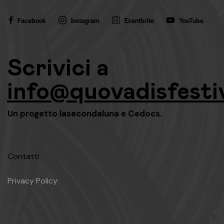
Facebook
Instagram
Eventbrite
YouTube
Scrivici a
info@quovadisfestiv
Un progetto
lasecondaluna
e
Cedocs
.
Contatti
Privacy Policy