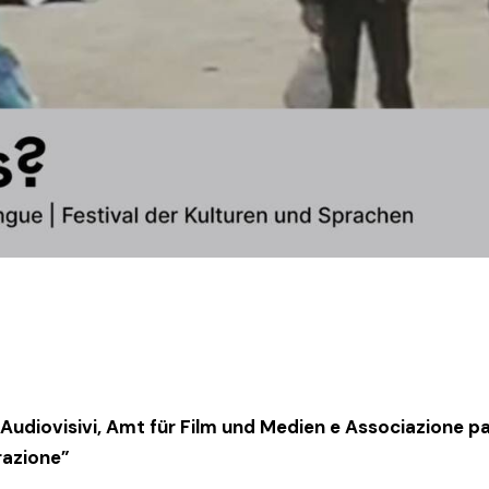
 Audiovisivi, Amt für Film und Medien e Associazione 
grazione”