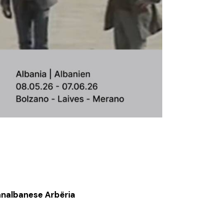
panalbanese Arbëria