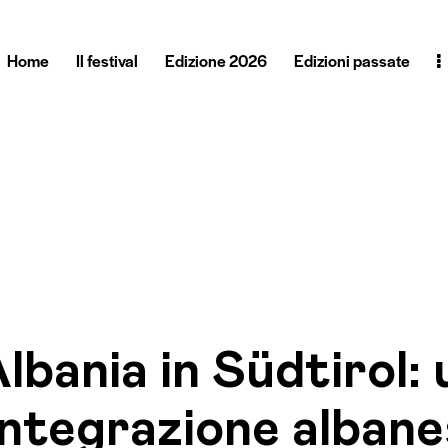
Home
Il festival
Edizione 2026
Edizioni passate
lbania in Südtirol:
integrazione alban