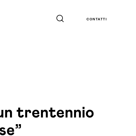
CONTATTI
 un trentennio
ese”