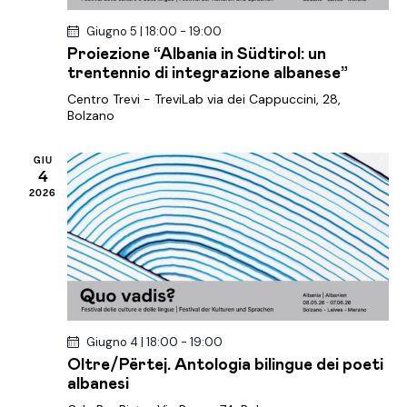
a
z
Giugno 5 | 18:00
-
19:00
i
Proiezione “Albania in Südtirol: un
trentennio di integrazione albanese”
o
Centro Trevi - TreviLab
via dei Cappuccini, 28,
n
Bolzano
e
GIU
4
2026
Giugno 4 | 18:00
-
19:00
Oltre/Përtej. Antologia bilingue dei poeti
albanesi