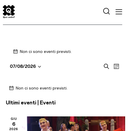
Non ci sono eventi previsti.
E
E
07/08/2026
C
M
S
e
v
v
e
e
r
e
s
C
e
l
c
e
Non ci sono eventi previsti.
n
a
n
a
e
t
z
l
t
Ultimi eventi | Eventi
o
i
e
i
o
V
n
R
n
i
GIU
d
i
6
a
s
l
2026