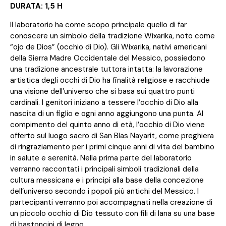
DURATA: 1,5 H
Il laboratorio ha come scopo principale quello di far
conoscere un simbolo della tradizione Wixarika, noto come
“ojo de Dios” (occhio di Dio). Gli Wixarika, nativi americani
della Sierra Madre Occidentale del Messico, possiedono
una tradizione ancestrale tuttora intatta: la lavorazione
artistica degli occhi di Dio ha finalità religiose e racchiude
una visione dell’universo che si basa sui quattro punti
cardinali. I genitori iniziano a tessere l’occhio di Dio alla
nascita di un figlio e ogni anno aggiungono una punta. Al
compimento del quinto anno di età, l’occhio di Dio viene
offerto sul luogo sacro di San Blas Nayarit, come preghiera
di ringraziamento per i primi cinque anni di vita del bambino
in salute e serenità. Nella prima parte del laboratorio
verranno raccontati i principali simboli tradizionali della
cultura messicana e i principi alla base della concezione
dell’universo secondo i popoli più antichi del Messico. I
partecipanti verranno poi accompagnati nella creazione di
un piccolo occhio di Dio tessuto con fili di lana su una base
di bastoncini di legno.