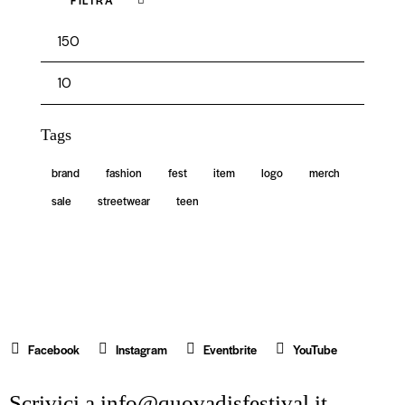
FILTRA
Tags
brand
fashion
fest
item
logo
merch
sale
streetwear
teen
Facebook
Instagram
Eventbrite
YouTube
Scrivici a
info@quovadisfestival.it